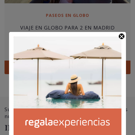
PASEOS EN GLOBO
VIAJE EN GLOBO PARA 2 EN MADRID
975,00
€
Madrid
Ver
Suscríbete a nuestra newsletter y no te pierdas
nuestras
novedades, ofertas y