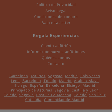
Política de Privacidad
Aviso Legal
Condiciones de compra
Baja newsletter
Regala Experiencias
Cuenta anfitrión
Información nuevos anfitriones
Quiénes somos
Contacto
Barcelona
Asturias
Segovia
Madrid
País Vasco
Lena
Barcelona
Toledo
Madrid
Áraba / Álava
Elciego
España
Barcelona
Elciego
Madrid
Principado de Asturias
Segovia
Castilla y León
Toledo
Segovia
Castilla La Mancha
Toledo
San Feliz
Cataluña
Comunidad de Madrid