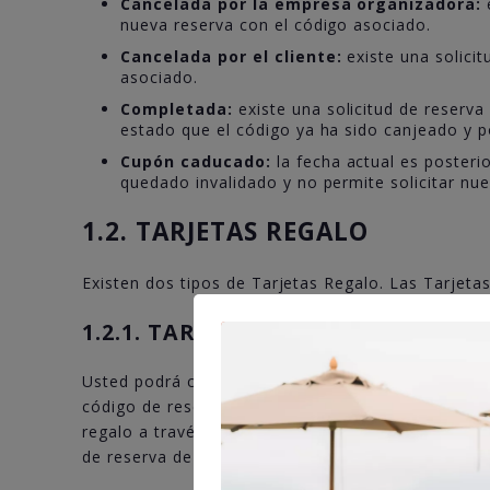
Cancelada por la empresa organizadora:
e
nueva reserva con el código asociado.
Cancelada por el cliente:
existe una solicit
asociado.
Completada:
existe una solicitud de reserv
estado que el código ya ha sido canjeado y po
Cupón caducado:
la fecha actual es posterio
quedado invalidado y no permite solicitar nue
1.2. TARJETAS REGALO
Existen dos tipos de Tarjetas Regalo. Las Tarjet
1.2.1. TARJETAS REGALO PROPIAS
Usted podrá comprar y regalar tarjetas regalo pr
código de reserva, con el que usted o la persona 
regalo a través de la web: www.regalaexperiencias
de reserva de las
experiencias
, con salvedad qu