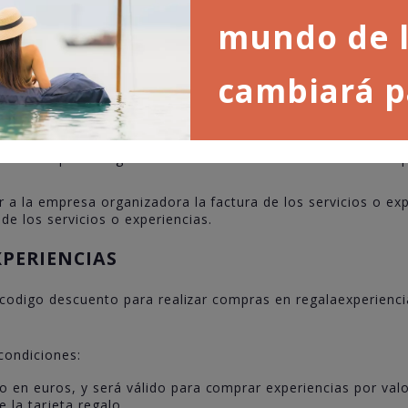
 empresa organizadora tendrá un saldo para gastar en el mis
mundo de l
 que ofrezca en ese momento la empresa organizadora. Esta t
or, no pudiendo ser devuelto en ningún caso ninguna cantida
dora ni por parte de Regala Experiencias. Cualquier consumo 
cambiará p
en de dicho servicio.
ir a la empresa organizadora la factura de los servicios o ex
ir a la empresa organizadora la factura de los servicios o e
e los servicios o experiencias.
XPERIENCIAS
 codigo descuento para realizar compras en regalaexperienci
 condiciones:
o en euros, y será válido para comprar experiencias por valo
 la tarjeta regalo.