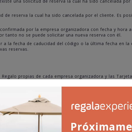
xiste una solicitud de reserva la cual ha sido cancelada por
ud de reserva la cual ha sido cancelada por el cliente. Es pos
a confirmada por la empresa organizadora con fecha y hora a
r tanto no se puede solicitar una nueva reserva con él.
r a la fecha de caducidad del código o la última fecha en la
vas reservas.
as Regalo propias de cada empresa organizadora y las Tarjet
 DE CADA EMPRESA ORGANIZADORA DE EXP
opias de laS empresaS organizadoraS por las cantidades indi
que usted designe podrá realizar una reserva en la empresa o
.com. Este código de reserva está sujeto a las mismas condi
Próximame
e no están vinculados a una experiencia concreta para un n