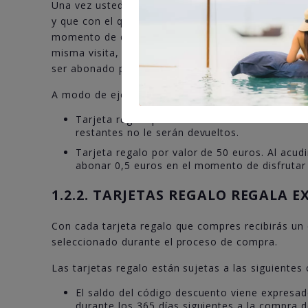
Una vez usted, o la persona designada, acuda a la
y que con el que podrá disfrutar de los servicios
momento de disfrutarla hasta el máximo de su val
misma visita, ni por parte de la empresa organiza
ser abonado por la persona o personas que disfrut
A modo de ejemplo:
Tarjeta regalo por valor de 50 euros. Al acud
restantes no le serán devueltos.
Tarjeta regalo por valor de 50 euros. Al acud
abonar 0,5 euros en el momento de disfrutar d
1.2.2. TARJETAS REGALO REGALA E
Con cada tarjeta regalo que compres recibirás un
seleccionado durante el proceso de compra.
Las tarjetas regalo están sujetas a las siguientes
El saldo del código descuento viene expresad
durante los 365 días siguientes a la compra de