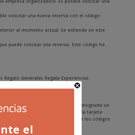
 la empresa organizadora. Es posible solicitar una
ible solicitar una nueva reserva con el código
nterior al momento actual. Se entiende en este
 que puede solicitar una reserva. Este código ha
as Regalo Generales Regala Experiencias.
ERIENCIAS
cadas recibiendo usted o la persona designada un
rganizadora del que haya adquirido la tarjeta
ciones descritas en el punto 1.1 para los códigos
nte el
úmero de personas.