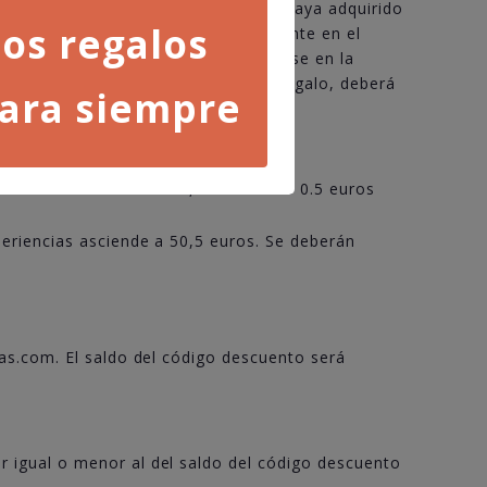
mo igual al valor de la tarjeta que haya adquirido
os regalos
arjeta regalo se canjeará íntegramente en el
d de dinero que no llegase a gastarse en la
que exceda del valor de la tarjeta regalo, deberá
ara siempre
periencias asciende a 49,5 euros. Los 0.5 euros
xperiencias asciende a 50,5 euros. Se deberán
as.com. El saldo del código descuento será
r igual o menor al del saldo del código descuento