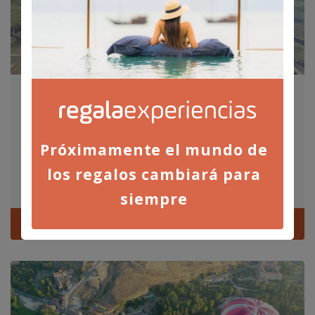
PASEOS EN GLOBO
VIAJE EN GLOBO PARA 2 EN MADRID
Próximamente el mundo de
975,00
€
los regalos cambiará para
Madrid
siempre
Ver