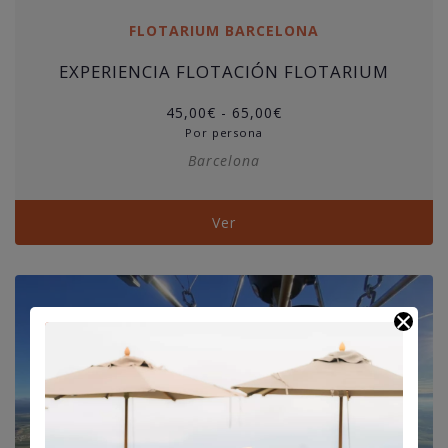
FLOTARIUM BARCELONA
EXPERIENCIA FLOTACIÓN FLOTARIUM
Rango
45,00
€
-
65,00
€
de
Por persona
precios:
Barcelona
desde
45,00€
hasta
Ver
65,00€