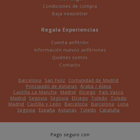
Condiciones de compra
Baja newsletter
Regala Experiencias
Cuenta anfitrión
Información nuevos anfitriones
Quiénes somos
Contacto
Barcelona
San Feliz
Comunidad de Madrid
Principado de Asturias
Áraba / Álava
Castilla La Mancha
Madrid
Elciego
País Vasco
Madrid
Segovia
Segovia
Elciego
Toledo
Toledo
Madrid
Castilla y León
Barcelona
Barcelona
Lena
Segovia
España
Asturias
Toledo
Cataluña
Pago seguro con