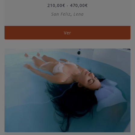
Rango
210,00
€
-
470,00
€
de
San Feliz
,
Lena
precios:
desde
210,00€
Ver
hasta
470,00€