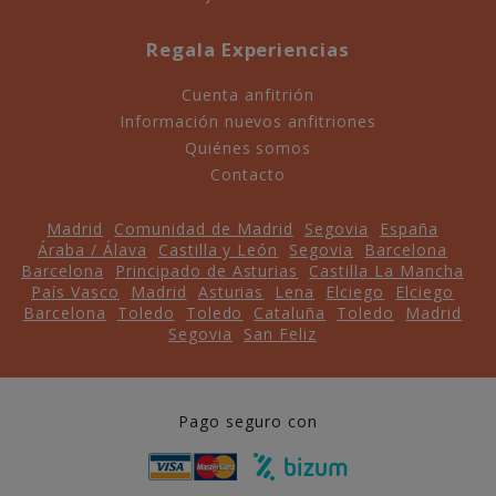
Regala Experiencias
Cuenta anfitrión
Información nuevos anfitriones
Quiénes somos
Contacto
Madrid
Comunidad de Madrid
Segovia
España
Áraba / Álava
Castilla y León
Segovia
Barcelona
Barcelona
Principado de Asturias
Castilla La Mancha
País Vasco
Madrid
Asturias
Lena
Elciego
Elciego
Barcelona
Toledo
Toledo
Cataluña
Toledo
Madrid
Segovia
San Feliz
Pago seguro con