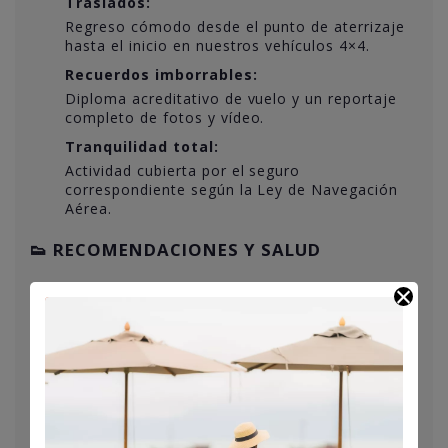
Traslados:
Regreso cómodo desde el punto de aterrizaje
hasta el inicio en nuestros vehículos 4×4.
Recuerdos imborrables:
Diploma acreditativo de vuelo y un reportaje
completo de fotos y vídeo.
Tranquilidad total:
Actividad cubierta por el seguro
correspondiente según la Ley de Navegación
Aérea.
👟 RECOMENDACIONES Y SALUD
Vestimenta:
Te recomendamos llevar ropa cómoda, como
si fueras a dar un paseo por el campo. Es
imprescindible usar calzado deportivo o
cerrado (por seguridad, no se permiten
tacones ni chanclas) y es muy aconsejable
llevar una gorra o prenda para la cabeza por el
calor del quemador.