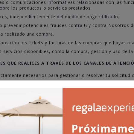
nes o comunicaciones informativas relacionadas con las func
obre los productos o servicios prestados.
res, independientemente del medio de pago utilizado.
 prevenir potenciales fraudes contra ti y contra Nosotros 
as realizado una compra.
sposición los tickets y facturas de las compras que hayas re
o servicios disponibles, como la compra, gestión y uso de la
NES QUE REALICES A TRAVÉS DE LOS CANALES DE ATENCI
ctamente necesarios para gestionar o resolver tu solicitud o
ewsletter, trataremos tus datos personales para gestionar tu
s productos o servicios a través de diversos medios (como e
mplo, para el desarrollo de concursos o el envío de tu lista
n promocional, nos autorizas a que tratemos los datos que no
Próximame
s medios como redes sociales o en la propia Plataforma. En 
e facilitaremos información más detallada sobre el tratamie