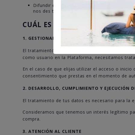
Difundir en la Plataforma o a través de nues
nos des tu consentimiento para ello.
CUÁL ES LA BASE LEGAL PARA 
1. GESTIONAR TU REGISTRO COMO USUARIO DE
El tratamiento de tus datos es necesario para la 
como usuario en la Plataforma, necesitamos tratar
En el caso de que elijas utilizar el acceso o inici
consentimiento que prestas en el momento de autor
2. DESARROLLO, CUMPLIMIENTO Y EJECUCIÓN 
El tratamiento de tus datos es necesario para la 
Consideramos que tenemos un interés legítimo par
compra.
3. ATENCIÓN AL CLIENTE