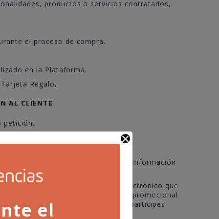
ionalidades, productos o servicios contratados,
durante el proceso de compra.
alizado en la Plataforma.
 Tarjeta Regalo.
ÓN AL CLIENTE
 petición.
 suscripción, incluyendo el envío de información
l correo electrónico o SMS).
 de artículos guardados al correo electrónico que
s facilites en función de cada acción promocional
nte el
cada acción promocional en la que participes
nto de tus datos.