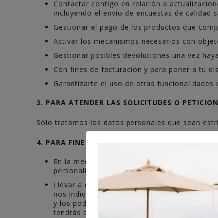
Contactar contigo en relación a actualizacio
incluyendo el envío de encuestas de calidad s
Gestionar el pago de los productos que comp
Activar los mecanismos necesarios con objeto
Gestionar posibles devoluciones una vez hay
Con fines de facturación y para poner a tu di
Garantizarte el uso de otras funcionalidades 
3. PARA ATENDER LAS SOLICITUDES O PETICIO
Sólo tratamos los datos personales que sean estri
4. PARA FINES DE MARKETING
En la medida en que te suscribas a nuestra N
personalizada y publicidad acerca de nuestro
Llevar a cabo acciones promocionales (por eje
nos indiques). Al participar en alguna acció
y los podamos comunicar a través de diverso
tendrás disponibles las bases legales donde t