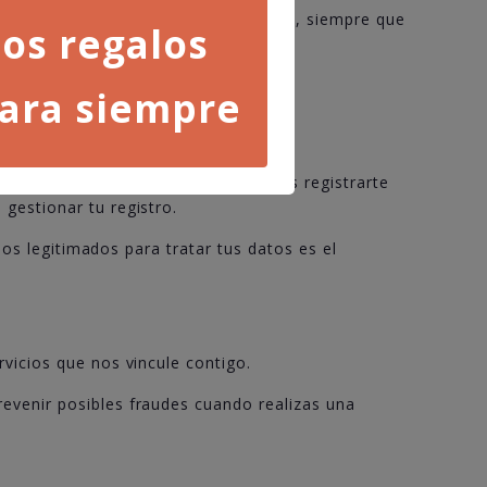
ue hayas compartido de forma pública, siempre que
os regalos
ara siempre
. En otras palabras, para que puedas registrarte
gestionar tu registro.
mos legitimados para tratar tus datos es el
vicios que nos vincule contigo.
evenir posibles fraudes cuando realizas una