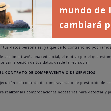
tros canales en las redes sociales fotografías o imágenes q
mundo de l
EL TRATAMIENTO DE LOS DATOS
cambiará p
 LA PLATAFORMA.
ejecución de los términos que regulan el uso de la Plataforma
 tus datos personales, ya que de lo contrario no podríamos 
o de sesión a través una red social, el motivo por el que esta
izar la cesión de tus datos desde la red social.
DEL CONTRATO DE COMPRAVENTA O DE SERVICIOS
ejecución del contrato de compraventa o de prestación de ser
a realizar las comprobaciones necesarias para detectar y pr