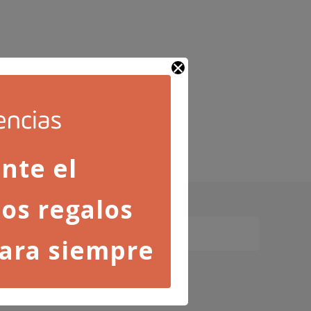
nte el
os regalos
ara siempre
ica de privacidad