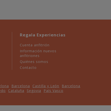
Regala Experiencias
Cuenta anfitrión
Información nuevos
anfitriones
Quiénes somos
Contacto
elona
Barcelona
Castilla y León
Barcelona
edo
Cataluña
Segovia
País Vasco