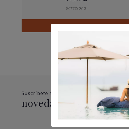
precios:
Barcelona
desde
45,00€
hasta
Ver
65,00€
Suscríbete a nuestra newsletter y no te pi
novedades, ofertas y 