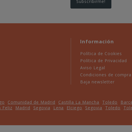
Información
Política de Cookies
Política de Privacidad
Aviso Legal
Condiciones de compra
Baja newsletter
ego
Comunidad de Madrid
Castilla La Mancha
Toledo
Barc
 Feliz
Madrid
Segovia
Lena
Elciego
Segovia
Toledo
Tol