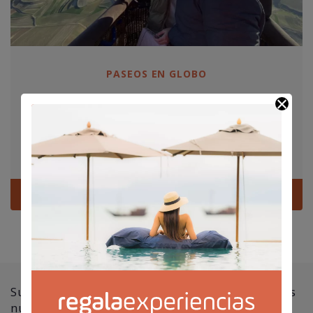
PASEOS EN GLOBO
VIAJE EN GLOBO PARA 2 EN MADRID
975,00
€
Madrid
Ver
Suscríbete a nuestra newsletter y no te pierdas
nuestras