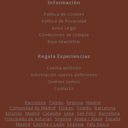
Información
Política de Cookies
Política de Privacidad
Aviso Legal
Condiciones de compra
Baja newsletter
Regala Experiencias
Cuenta anfitrión
Información nuevos anfitriones
Quiénes somos
Contacto
Barcelona
Toledo
Segovia
Madrid
Comunidad de Madrid
Elciego
Toledo
Barcelona
Asturias
Madrid
Cataluña
Lena
San Feliz
Barcelona
Principado de Asturias
Segovia
Áraba / Álava
España
Madrid
Castilla y León
Segovia
País Vasco