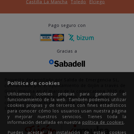
Castilla La Mancha
Toledo
Elciego
Pago seguro con
Gracias a
Proyecto desarrollado por Salida de Emergencia SL,
Política de cookies
cofinanciado por el Ayuntamiento de Gijón a través de
Gijón Impulsa en el marco de la convocatoria 2025 de
Utilizamos cookies propias para garantizar el
subvenciones al emprendimiento, innovación y
funcionamiento de la web. También podemos utilizar
crecimiento empresarial – Línea III. Crecimiento
cookies propias y de terceros con fines estadísticos
Empresarial.
para conocer cómo los usuarios usan nuestra página
y mejorar nuestros servicios. Tienes toda la
información detallada en nuestra
política de cookies
.
Puedes aceptar la instalación de estas cookies