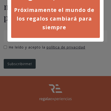
novedades, ofertas y
Próximamente el mundo de
promociones
los regalos cambiará para
siempre
He leído y acepto la
política de privacidad