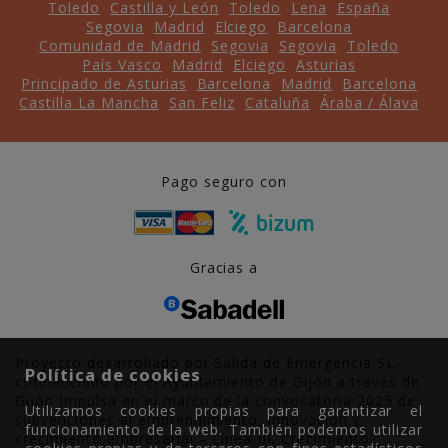
Toledo
Castilla y León
Toledo
Lena
España
Segovia
Madrid
Elciego
Barcelona
Comunidad de Madrid
Segovia
Segovia
Toledo
País Vasco
Madrid
Elciego
Asturias
Principado de Asturias
Barcelona
Madrid
Barcelona
Castilla La Mancha
San Feliz
Cataluña
Áraba / Álava
Pago seguro con
Gracias a
Proyecto desarrollado por Salida de Emergencia SL,
Política de cookies
cofinanciado por el Ayuntamiento de Gijón a través de
Gijón Impulsa en el marco de la convocatoria 2025 de
Utilizamos cookies propias para garantizar el
subvenciones al emprendimiento, innovación y
funcionamiento de la web. También podemos utilizar
crecimiento empresarial – Línea III. Crecimiento