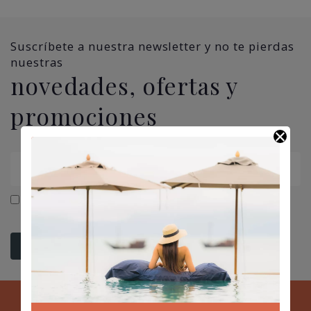
Suscríbete a nuestra newsletter y no te pierdas
nuestras
novedades, ofertas y
promociones
He leído y acepto la
política de privacidad