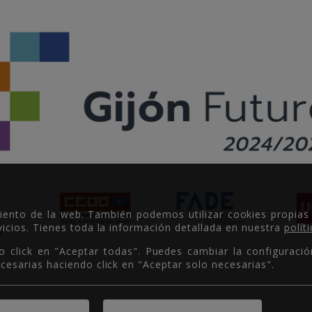
miento de la web. También podemos utilizar cookies propias
icios. Tienes toda la información detallada en nuestra
polít
o click en "Aceptar todas". Puedes cambiar la configuració
cesarias haciendo click en "Aceptar solo necesarias".
Copyright © 2026.