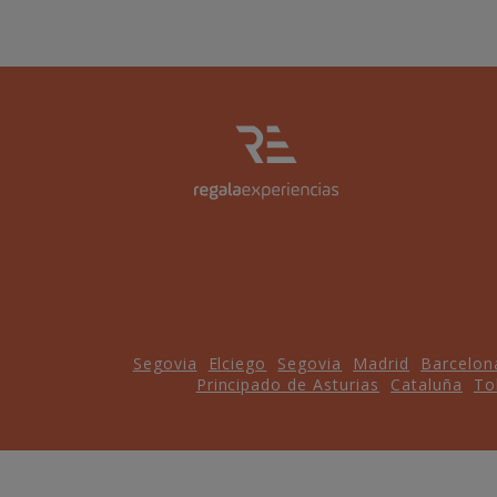
Segovia
Elciego
Segovia
Madrid
Barcelon
Principado de Asturias
Cataluña
To