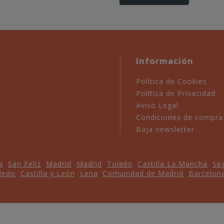
Información
Política de Cookies
Política de Privacidad
Aviso Legal
Condiciones de compra
Baja newsletter
a
San Feliz
Madrid
Madrid
Toledo
Castilla La Mancha
Se
ledo
Castilla y León
Lena
Comunidad de Madrid
Barcelon