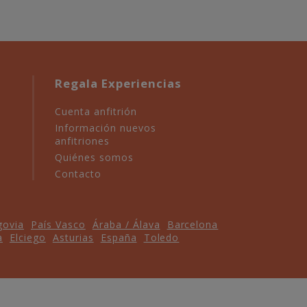
Regala Experiencias
Cuenta anfitrión
Información nuevos
anfitriones
Quiénes somos
Contacto
govia
País Vasco
Áraba / Álava
Barcelona
a
Elciego
Asturias
España
Toledo