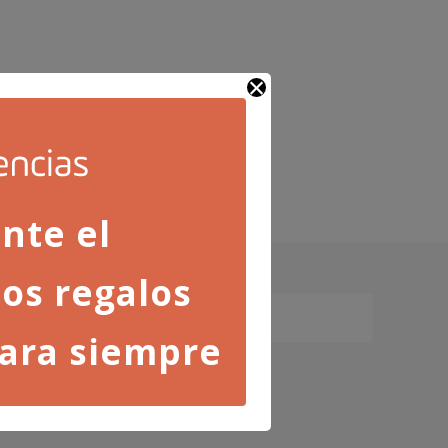
nte el
os regalos
ara siempre
ica de privacidad