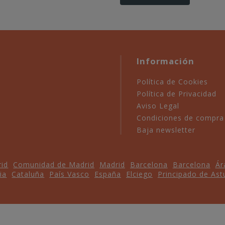
Información
Política de Cookies
Política de Privacidad
Aviso Legal
Condiciones de compra
Baja newsletter
id
Comunidad de Madrid
Madrid
Barcelona
Barcelona
Ár
ia
Cataluña
País Vasco
España
Elciego
Principado de Ast