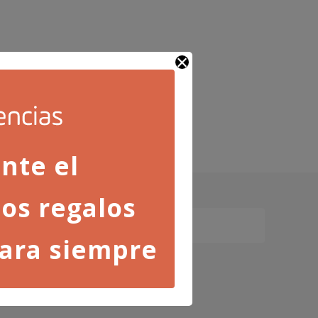
nte el
os regalos
ara siempre
ica de privacidad