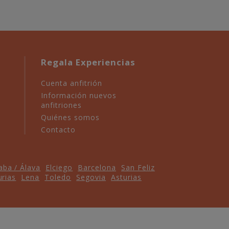
Regala Experiencias
Cuenta anfitrión
Información nuevos
anfitriones
Quiénes somos
Contacto
aba / Álava
Elciego
Barcelona
San Feliz
urias
Lena
Toledo
Segovia
Asturias