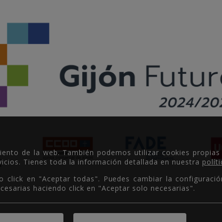
miento de la web. También podemos utilizar cookies propias
icios. Tienes toda la información detallada en nuestra
polít
o click en "Aceptar todas". Puedes cambiar la configuració
cesarias haciendo click en "Aceptar solo necesarias".
Copyright © 2026.