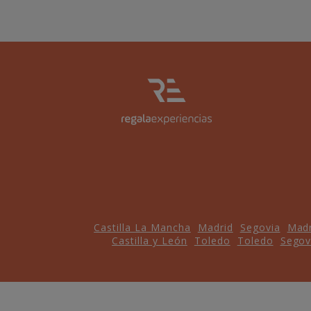
Castilla La Mancha
Madrid
Segovia
Madr
Castilla y León
Toledo
Toledo
Segov