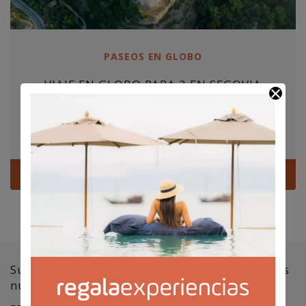
PASEOS EN GLOBO
VIAJE EN GLOBO PARA 2 EN SEGOVIA
975,00
€
Segovia
Ver
Suscríbete a nuestra newsletter y no te pierdas
nuestras