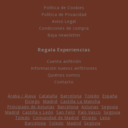
Política de Cookies
Política de Privacidad
Aviso Legal
Condiciones de compra
Baja newsletter
Regala Experiencias
Cuenta anfitrión
Información nuevos anfitriones
Quiénes somos
Contacto
Áraba / Álava
Cataluña
Barcelona
Toledo
España
Elciego
Madrid
Castilla La Mancha
Principado de Asturias
Barcelona
Asturias
Segovia
Madrid
Castilla y León
San Feliz
País Vasco
Segovia
Toledo
Comunidad de Madrid
Elciego
Lena
Barcelona
Toledo
Madrid
Segovia