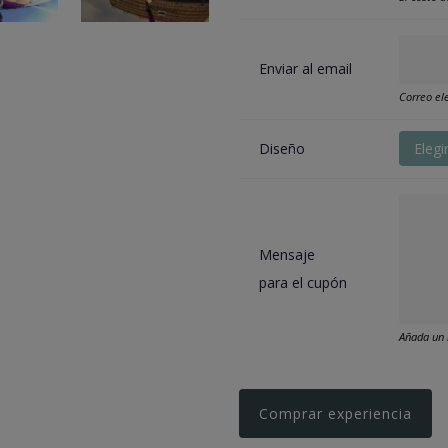
Enviar al email
Correo ele
Diseño
Elegi
Mensaje
para el cupón
Añada un 
Comprar experiencia