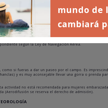
is con cava para celebrar el vuelo.
mundo de l
izaje hasta el inicio en nuestros vehículos 4×4.
cambiará p
ortaje completo de fotos y vídeo.
espondiente según la Ley de Navegación Aérea.
omo si fueras a dar un paseo por el campo. Es imprescindi
hanclas) y es muy aconsejable llevar una gorra o prenda par
esta actividad no está recomendada para mujeres embarazad
da (
Aerodifusión se reserva el derecho de admisión
).
ETEOROLOGÍA