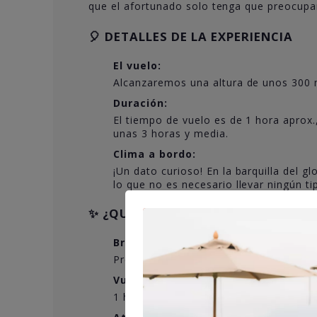
que el afortunado solo tenga que preocupars
🎈 DETALLES DE LA EXPERIENCIA
El vuelo:
Alcanzaremos una altura de unos 300 
Duración:
El tiempo de vuelo es de 1 hora aprox.,
unas 3 horas y media.
Clima a bordo:
¡Un dato curioso! En la barquilla del g
lo que no es necesario llevar ningún ti
✨ ¿QUÉ INCLUYE ESTE REGALO?
Briefing pre-vuelo:
Preparación y nociones básicas antes 
Vuelo en globo:
1 hora surcando el cielo.