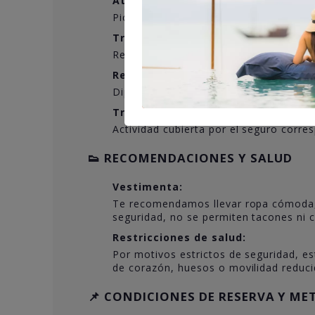
Aterrizaje con sabor:
Picnic campestre y el tradicional brind
Traslados:
Regreso cómodo desde el punto de aterr
Recuerdos imborrables:
Diploma acreditativo de vuelo y un rep
Tranquilidad total:
Actividad cubierta por el seguro corr
👟 RECOMENDACIONES Y SALUD
Vestimenta:
Te recomendamos llevar ropa cómoda, c
seguridad, no se permiten tacones ni c
Restricciones de salud:
Por motivos estrictos de seguridad, 
de corazón, huesos o movilidad reduci
📌 CONDICIONES DE RESERVA Y M