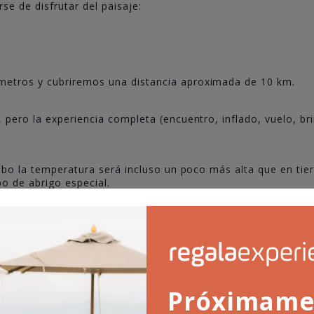
e de disfrutar del paisaje:
metros y cubriremos una distancia aproximada de 10 km.
 pero la experiencia completa (encuentro, inflado, vuelo, bri
lobo la temperatura será incluso un poco más alta que en tier
po de abrigo especial.
del despegue.
Próximame