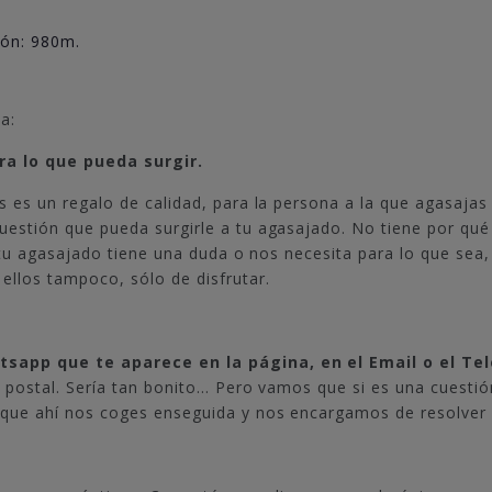
ión: 980m.
a:
a lo que pueda surgir.
s es un regalo de calidad, para la persona a la que agasaja
uestión que pueda surgirle a tu agasajado. No tiene por qué 
 si tu agasajado tiene una duda o nos necesita para lo que s
ellos tampoco, sólo de disfrutar.
sapp que te aparece en la página, en el Email o el Te
a postal. Sería tan bonito… Pero vamos que si es una cuestión
que ahí nos coges enseguida y nos encargamos de resolver lo 