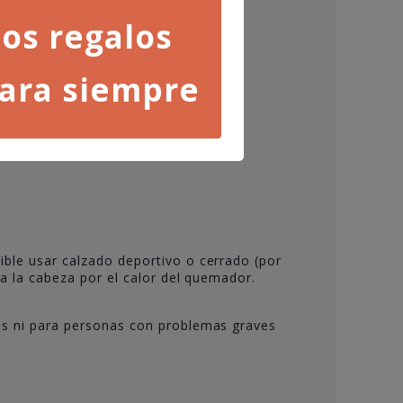
os regalos
ara siempre
ble usar calzado deportivo o cerrado (por
a la cabeza por el calor del quemador.
as ni para personas con problemas graves