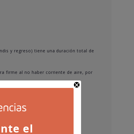
ndis y regreso) tiene una duración total de
ra firme al no haber corriente de aire, por
nte el