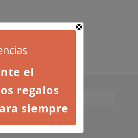
nte el
os regalos
ara siempre
ica de privacidad