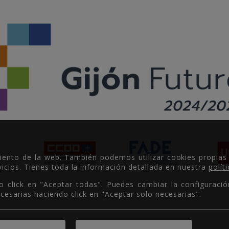
miento de la web. También podemos utilizar cookies propias
icios. Tienes toda la información detallada en nuestra
polít
o click en "Aceptar todas". Puedes cambiar la configuració
cesarias haciendo click en "Aceptar solo necesarias".
Copyright © 2026.