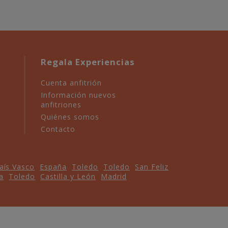
Regala Experiencias
Cuenta anfitrión
Información nuevos
anfitriones
Quiénes somos
Contacto
aís Vasco
España
Toledo
Toledo
San Feliz
a
Toledo
Castilla y León
Madrid