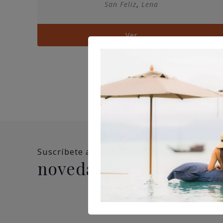
San Feliz
,
Lena
precios:
desde
210,00€
Ver
hasta
470,00€
Suscríbete a nuestra newsletter y no te pi
novedades, ofertas y 