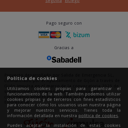
Segovia
Elciego
Pago seguro con
Gracias a
Proyecto desarrollado por Salida de Emergencia SL,
Política de cookies
cofinanciado por el Ayuntamiento de Gijón a través de
Gijón Impulsa en el marco de la convocatoria 2025 de
Utilizamos cookies propias para garantizar el
subvenciones al emprendimiento, innovación y
funcionamiento de la web. También podemos utilizar
crecimiento empresarial – Línea III. Crecimiento
cookies propias y de terceros con fines estadísticos
Empresarial.
para conocer cómo los usuarios usan nuestra página
y mejorar nuestros servicios. Tienes toda la
información detallada en nuestra
política de cookies
.
Puedes aceptar la instalación de estas cookies