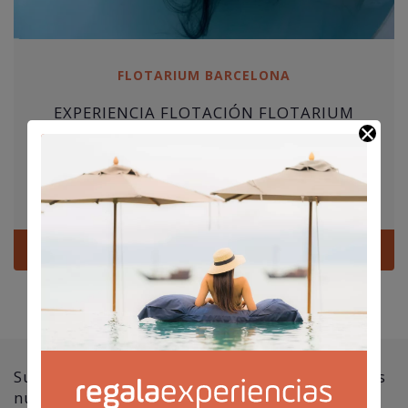
FLOTARIUM BARCELONA
EXPERIENCIA FLOTACIÓN FLOTARIUM
Rango
45,00
€
-
65,00
€
de
Por persona
precios:
Barcelona
desde
45,00€
hasta
Ver
65,00€
Suscríbete a nuestra newsletter y no te pierdas
nuestras