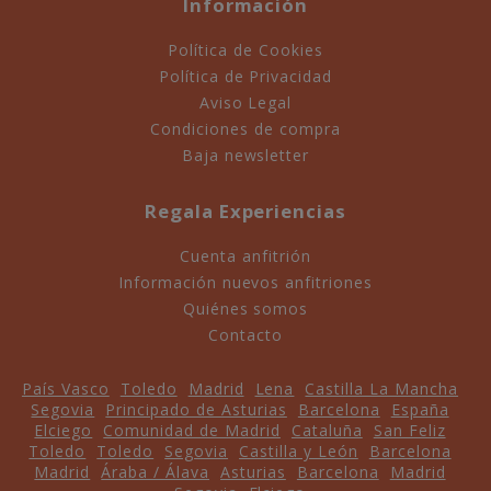
Información
Política de Cookies
Política de Privacidad
Aviso Legal
Condiciones de compra
Baja newsletter
Regala Experiencias
Cuenta anfitrión
Información nuevos anfitriones
Quiénes somos
Contacto
País Vasco
Toledo
Madrid
Lena
Castilla La Mancha
Segovia
Principado de Asturias
Barcelona
España
Elciego
Comunidad de Madrid
Cataluña
San Feliz
Toledo
Toledo
Segovia
Castilla y León
Barcelona
Madrid
Áraba / Álava
Asturias
Barcelona
Madrid