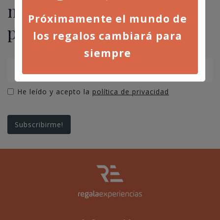
novedades, ofertas y
Próximamente el mundo de
promociones
los regalos cambiará para
siempre
He leído y acepto la
política de privacidad