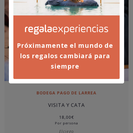
Próximamente el mundo de
los regalos cambiará para
siempre
BODEGA PAGO DE LARREA
VISITA Y CATA
18,00
€
Por persona
Elciego