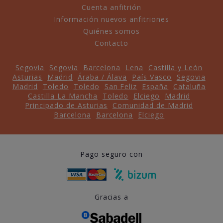
Cuenta anfitrión
Información nuevos anfitriones
Quiénes somos
Contacto
Segovia
Segovia
Barcelona
Lena
Castilla y León
Asturias
Madrid
Áraba / Álava
País Vasco
Segovia
Madrid
Toledo
Toledo
San Feliz
España
Cataluña
Castilla La Mancha
Toledo
Elciego
Madrid
Principado de Asturias
Comunidad de Madrid
Barcelona
Barcelona
Elciego
Pago seguro con
Gracias a