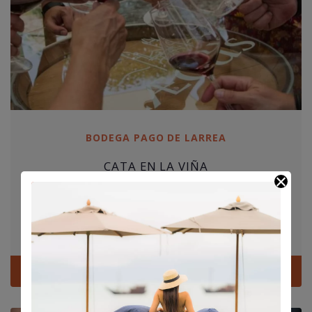
BODEGA PAGO DE LARREA
CATA EN LA VIÑA
30,00
€
Por persona
Elciego
Ver