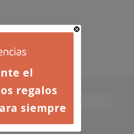
nte el
os regalos
ara siempre
ica de privacidad