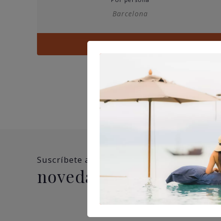
precios:
Barcelona
desde
45,00€
hasta
Ver
65,00€
Suscríbete a nuestra newsletter y no te pi
novedades, ofertas y 