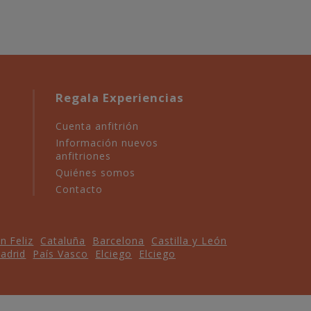
Regala Experiencias
Cuenta anfitrión
Información nuevos
anfitriones
Quiénes somos
Contacto
n Feliz
Cataluña
Barcelona
Castilla y León
adrid
País Vasco
Elciego
Elciego