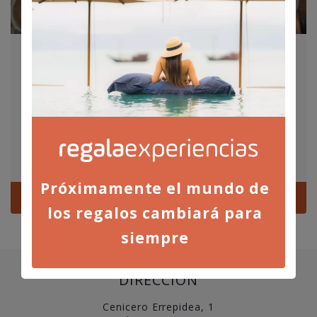
BODEGA PAGO DE LARREA
CATA EN LA VIÑA
30,00
€
Por persona
Elciego
Próximamente el mundo de
Ver
los regalos cambiará para
siempre
DIRECCIÓN
Cenicero Errepidea, 1