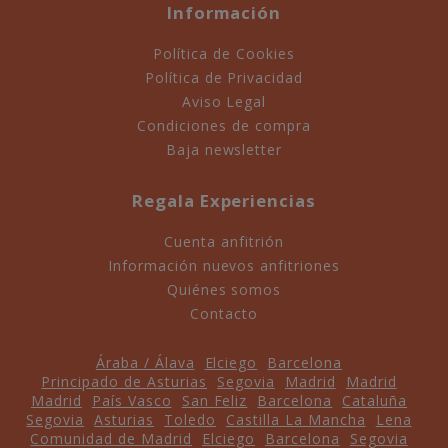
Información
Política de Cookies
Política de Privacidad
Aviso Legal
Condiciones de compra
Baja newsletter
Regala Experiencias
Cuenta anfitrión
Información nuevos anfitriones
Quiénes somos
Contacto
Áraba / Álava
Elciego
Barcelona
Principado de Asturias
Segovia
Madrid
Madrid
Madrid
País Vasco
San Feliz
Barcelona
Cataluña
Segovia
Asturias
Toledo
Castilla La Mancha
Lena
Comunidad de Madrid
Elciego
Barcelona
Segovia