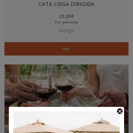
CATA CIEGA DIRIGIDA
25,00
€
Por persona
Elciego
Ver