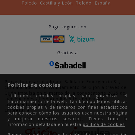
Toledo
Castilla y León
Toledo
España
Pago seguro con
Gracias a
Proyecto desarrollado por Salida de Emergencia SL,
Política de cookies
cofinanciado por el Ayuntamiento de Gijón a través de
Gijón Impulsa en el marco de la convocatoria 2025 de
Utilizamos cookies propias para garantizar el
subvenciones al emprendimiento, innovación y
funcionamiento de la web. También podemos utilizar
crecimiento empresarial – Línea III. Crecimiento
cookies propias y de terceros con fines estadísticos
Empresarial.
para conocer cómo los usuarios usan nuestra página
y mejorar nuestros servicios. Tienes toda la
información detallada en nuestra
política de cookies
.
Puedes aceptar la instalación de estas cookies