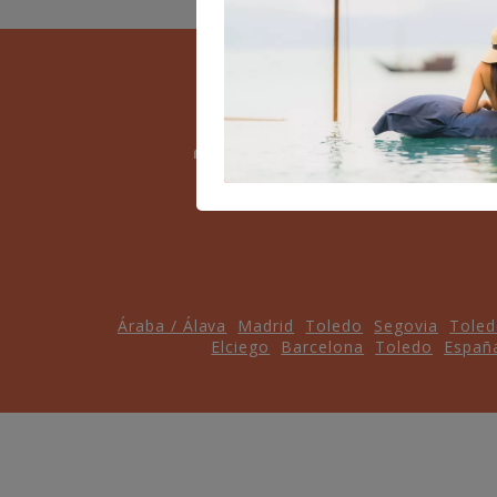
Áraba / Álava
Madrid
Toledo
Segovia
Tole
Elciego
Barcelona
Toledo
Españ