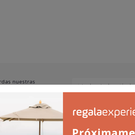
erdas nuestras
promociones
He leído y acepto la
polít
Próximame